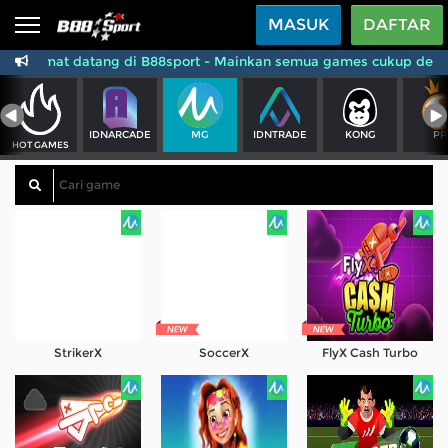
Beranda
MASUK
DAFTAR
Selamat datang di B88sport - Mainkan semua games cukup dengan
Sports
BARU
PROMO
Live Casino
BARU
IDNARCADE
MG
IDNTRADE
KONG
PP
IDNPoker
BARU
HOT GAMES
Slots
PROMO
IDNLIVE
BARU
Stream N Spin
Arcade
PROMO
Table Games
StrikerX
SoccerX
FlyX Cash Turbo
Lottery
BARU
PROMO
IDNRaffle