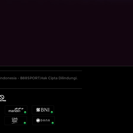
 indonesia - B88SPORT.Hak Cipta Dilindungi.