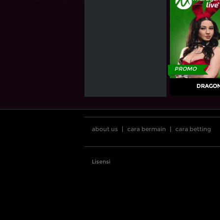
Roulette
Baccarat
Dragon Tiger
Blackjack
Sicbo
DAFTAR
PROMO
KEM
DRAGON
DRAGON
about us
|
cara bermain
|
cara betting
Lisensi