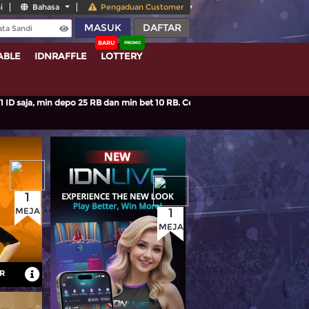
i
Bahasa
Pengaduan Customer
DAFTAR
BARU
PROMO
ABLE
IDNRAFFLE
LOTTERY
aja, min depo 25 RB dan min bet 10 RB. Cek menu promosi kami untuk pr
in
Max
Meja
Min
Max
Rb
5Jt
Baccarat
1Rb
5Jt
Rb
20Jt
Dragon Tiger
1Rb
5Jt
Rb
25Jt
Roulette
1Rb
5Jt
Rb
50Jt
Sicbo
1Rb
5Jt
1
Rb
1Jt
Special Games
1Rb
5Jt
Rb
5Jt
MEJA
1
MEJA
ASUK
R
R
in
Max