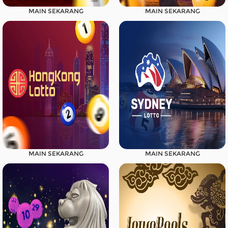
MAIN SEKARANG
MAIN SEKARANG
Referral
Promosi
Hubungi Kami
Live Chat
Pengaduan Customer
Pilih Bahasa:
MAIN SEKARANG
MAIN SEKARANG
MASUK
DAFTAR
&copy; website judi online terbesar dan
terpercaya, bandar agen bola indonesia -
B88SPORT. Hak Cipta Dilindungi.