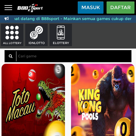
Beranda
MASUK
DAFTAR
Selamat datang di B88sport - Mainkan semua games cukup dengan 
Sports
BARU
PROMO
Live Casino
BARU
IDNLOTTO
ELOTTERY
IDNPoker
ALL LOTTERY
BARU
Slots
PROMO
IDNLIVE
BARU
Stream N Spin
Arcade
PROMO
Table Games
Lottery
BARU
PROMO
IDNRaffle