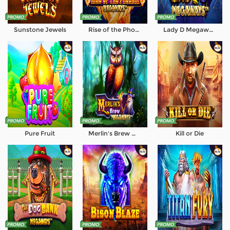
Sunstone Jewels
Rise of the Phoenix Megaways
Lady D Megaways
Pure Fruit
Merlin's Brew Megaways
Kill or Die