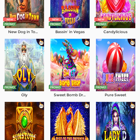
Referral
Promosi
New Dog in Town
Bassin' in Vegas
Candylicious
Hubungi Kami
Live Chat
Pengaduan Customer
Pilih Bahasa:
Oly
Sweet Bomb Drop
Pure Sweet
MASUK
DAFTAR
&copy; website judi online terbesar dan
terpercaya, bandar agen bola indonesia -
B88SPORT. Hak Cipta Dilindungi.